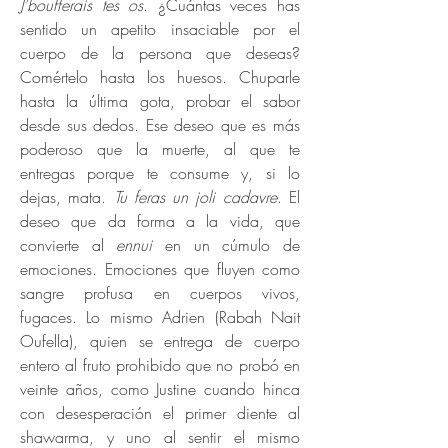
J’boufferais tes os
. ¿Cuántas veces has
sentido un apetito insaciable por el
cuerpo de la persona que deseas?
Comértelo hasta los huesos. Chuparle
hasta la última gota, probar el sabor
desde sus dedos. Ese deseo que es más
poderoso que la muerte, al que te
entregas porque te consume y, si lo
dejas, mata.
Tu feras un joli cadavre
. El
deseo que da forma a la vida, que
convierte al
ennui
en un cúmulo de
emociones. Emociones que fluyen como
sangre profusa en cuerpos vivos,
fugaces. Lo mismo Adrien (Rabah Nait
Oufella), quien se entrega de cuerpo
entero al fruto prohibido que no probó en
veinte años, como Justine cuando hinca
con desesperación el primer diente al
shawarma, y uno al sentir el mismo