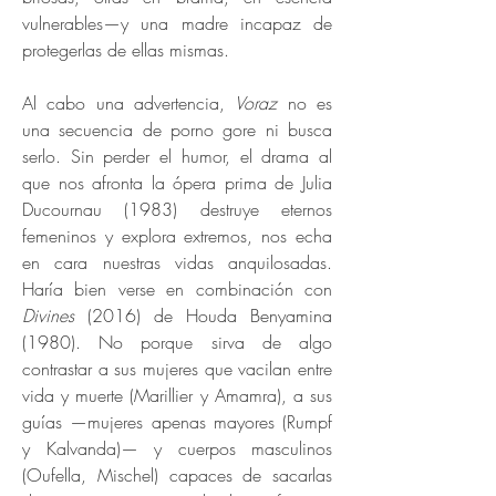
vulnerables—y una madre incapaz de
protegerlas de ellas mismas.
Al cabo una advertencia,
Voraz
no es
una secuencia de porno gore ni busca
serlo. Sin perder el humor, el drama al
que nos afronta la ópera prima de Julia
Ducournau (1983) destruye eternos
femeninos y explora extremos, nos echa
en cara nuestras vidas anquilosadas.
Haría bien verse en combinación con
Divines
(2016) de Houda Benyamina
(1980). No porque sirva de algo
contrastar a sus mujeres que vacilan entre
vida y muerte (Marillier y Amamra), a sus
guías —mujeres apenas mayores (Rumpf
y Kalvanda)— y cuerpos masculinos
(Oufella, Mischel) capaces de sacarlas