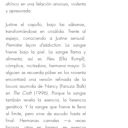
ahínco en una felación ansiosa, violenta
y apresurada.
Justine el capullo, bajo las sábanas,
transformándose en crisálida. Frente al
espejo, conociendo a Justine sensual.
Première leçon d’séduction
. La sangre
hierve bajo la piel. La sangre llama y
alimenta; así es Alex (Ella Rumpf),
cómplice, incitadora, hermana mayor. Si
alguien se recuerda púber en los noventa
encontrará una versión refinada de la
locura asumida de Nancy (Fairuza Balk)
en
The Craft
(1996). Porque la sangre
también revela la esencia, la herencia
genética. Y la sangre que hierve te lleva
al límite, pero sirve de escudo hasta el
final. Hermanas carnales —a veces
briosas, otras en brama, en esencia