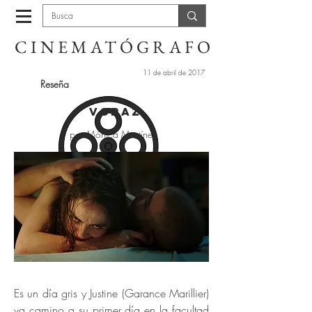
CINEMATÓGRAFO
11 de abril de 2017
Reseña
Voraz
por Mónica Martínez
Es un día gris y Justine (Garance Marillier)
va camino a su primer día en la facultad