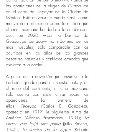
con la tradición, se cumplieron 489 años de
las apariciones de la Virgen de Guadalupe
en el cerro del Tepeyac de la Ciudad de
México. Este aniversario puede servir como
motivo para reflexionar sobre la mirada que
el cine mexicano ha dado a la celebración
que, en 2020 —con la Basílica de
Guadalupe cerrada— ha sido una de las
más inusuales; sólo comparable con las
ocurridas en los años de los grandes
desastres naturales y conflictos armados que
asolaron a la capital.
A pesar de la devoción que envuelve a la
tradición guadalupana en nuestro país y en
el resto del continente, el cine mexicano
solo cuenta con siete cintas sobre las
apariciones. La primera de
ellas,
Tepeyac
(Carlos E. González),
apareció en 1917; le siguieron Alma de
América (Alfonso Bustamante, 1931);
La
virgen que forjó una patria
(Julio Bracho,
1942);
La sonrisa de la virgen
(Roberto