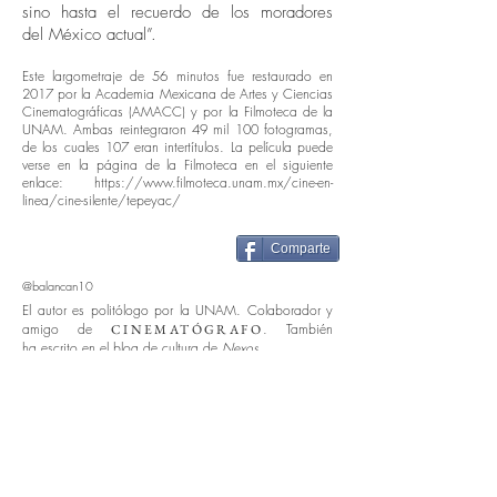
sino hasta el recuerdo de los moradores
del México actual”.
Este largometraje de 56 minutos fue restaurado en
2017 por la Academia Mexicana de Artes y Ciencias
Cinematográficas (AMACC) y por la Filmoteca de la
UNAM. Ambas reintegraron 49 mil 100 fotogramas,
de los cuales 107 eran intertítulos. La película puede
verse en la página de la Filmoteca en el siguiente
enlace:
https://www.filmoteca.unam.mx/cine-en-
linea/cine-silente/tepeyac/
Comparte
@balancan10
El autor es politólogo por la UNAM. Colaborador y
amigo de
. También
CINEMATÓGRAFO
ha escrito en el blog de cultura de
Nexos
.