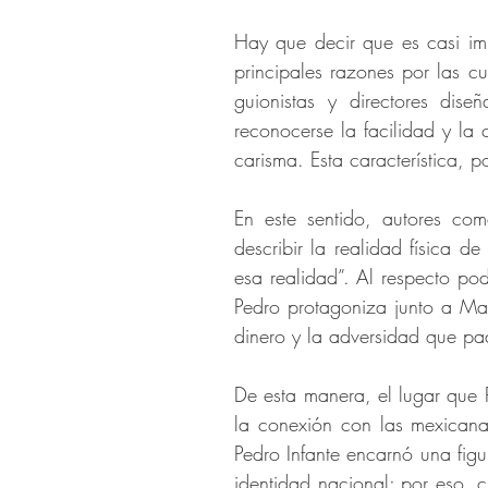
Hay que decir que es casi imp
principales razones por las c
guionistas y directores dis
reconocerse la facilidad y la
carisma. Esta característica, p
En este sentido, autores co
describir la realidad física 
esa realidad”. Al respecto p
Pedro protagoniza junto a Mar
dinero y la adversidad que p
De esta manera, el lugar que P
la conexión con las mexican
Pedro Infante encarnó una fig
identidad nacional; por eso, 