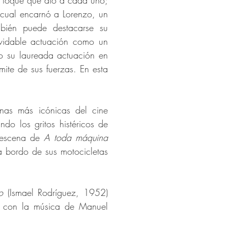
el toque que dio a cada uno;
 cual encarnó a Lorenzo, un
mbién puede destacarse su
lvidable actuación como un
 su laureada actuación en
mite de sus fuerzas. En esta
nas más icónicas del cine
do los gritos histéricos de
 escena de
A toda máquina
a bordo de sus motocicletas
do
(Ismael Rodríguez, 1952)
 y con la música de Manuel