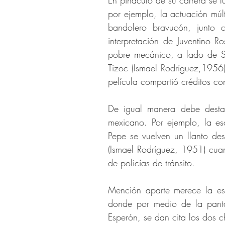
En pináculo de su carrera se f
por ejemplo, la actuación múlt
bandolero bravucón, junto 
interpretación de Juventino R
pobre mecánico, a lado de Si
Tizoc (Ismael Rodríguez,1956),
película compartió créditos co
De igual manera debe desta
mexicano. Por ejemplo, la 
Pepe se vuelven un llanto des
(Ismael Rodríguez, 1951) cuan
de policías de tránsito.
Mención aparte merece la es
donde por medio de la panta
Esperón, se dan cita los dos c