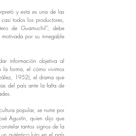
rpretó y esta es una de las
 casi todos los productores,
intero de Guamuchil”, debe
a motivada por su innegable
ar información objetiva al
on la forma, el cómo vivimos
ález, 1952), el drama que
as del país ante la falta de
ades.
ultura popular, se nutre por
osé Agustín, quien dijo que
onstelar tantos signos de la
n auténtico luto en el país