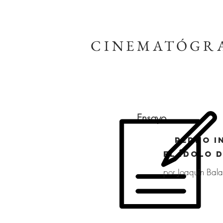
CINEMATÓGR
Ensayo
Pedro I
el ídolo 
por Joaquín Bal