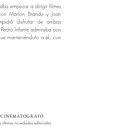
ba empezar a dirigir filmes
 con Marlon Brando y Joan
mpidió disfrutar de ambas
s Pedro Infante admiraba con
gue manteniéndolo a él, con
a
CINEMÁTOGRAFO
.
s últimas novedades editoriales.