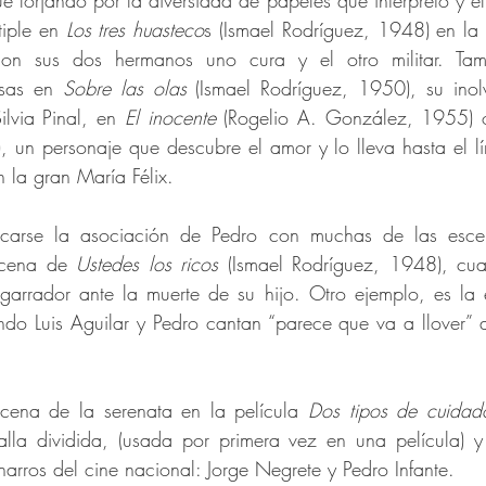
ue forjando por la diversidad de papeles que interpretó y 
iple en
Los tres huasteco
s (Ismael Rodríguez, 1948) en la
con sus dos hermanos uno cura y el otro militar. Ta
osas en
Sobre las olas
(Ismael Rodríguez, 1950), su ino
lvia Pinal, en
El inocente
(Rogelio A. González, 1955) o
 un personaje que descubre el amor y lo lleva hasta el lí
n la gran María Félix.
carse la asociación de Pedro con muchas de las esce
escena de
Ustedes los ricos
(Ismael Rodríguez, 1948), cuan
garrador ante la muerte de su hijo.
Otro ejemplo, es la
do Luis Aguilar y Pedro cantan “parece que va a llover” 
cena de la serenata en la película
Dos tipos de cuida
lla dividida, (usada por primera vez en una película)
harros del cine nacional: Jorge Negrete y Pedro Infante.