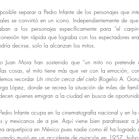
osible separar a Pedro Infante de los personajes que inte
uales se convirtió en un icono. Independientemente de que
eñaban a los personajes específicamente para “el carp
 conexión tan rápida que lograba con los espectadores er
odría decirse, solo la alcanzan los mitos.
mo Juan Mora han sostenido que “un mito no pretende d
de las cosas, el mito tiene más que ver con la emoción, c
odemos recordar
Un rincón cerca del cielo
(Rogelio A. Gonz
ga López, donde se recrea la situación de miles de famili
adecen quienes emigran a la ciudad en busca de oportunid
edro Infante ocupa en la cinematografía nacional y en la c
as y mexicanos de a pie.
Aquí viene bien parafrasear a J
ura arquetípica en México pues nadie como él ha logrado c
cuando murió en un accidente de aviación en 1957, hubo u