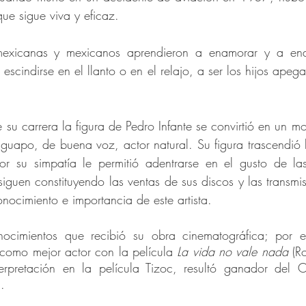
ue sigue viva y eficaz.
mexicanas y mexicanos aprendieron a enamorar y a en
 escindirse en el llanto o en el relajo, a ser los hijos ap
su carrera la figura de Pedro Infante se convirtió en un m
guapo, de buena voz, actor natural. Su figura trascendió 
por su simpatía le permitió adentrarse en el gusto de l
siguen constituyendo las ventas de sus discos y las transmi
onocimiento e importancia de este artista.
nocimientos que recibió su obra cinematográfica; por 
l como mejor actor con la película
La vida no vale nada
(Ro
rpretación en la película Tizoc, resultó ganador del O
.