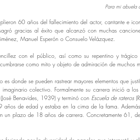
Para mi abuela 
lieron 60 años del fallecimiento del actor, cantante e ic
onsagró gracias al éxito que alcanzó con muchas cancion
Jiménez, Manuel Esperón o Consuelo Velázquez.
ncillez con el público, así como su repentino y trágico 
 encumbrarse como mito y objeto de admiración de muchos 
co es donde se pueden rastrear mayores elementos que justif
 imaginario colectivo. Formalmente su carrera inició a lo
(José Benavides, 1939) y terminó con
Escuela de rateros
(R
 años de edad y estaba en la cima de la fama. Además,
en un plazo de 18 años de carrera. Concretamente 61, de 