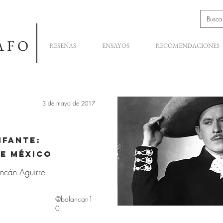
AFO
RESEÑAS
ENSAYOS
RECOMENDACIONES
3 de mayo de 2017
nfante:
de México
ancán Aguirre
@balancan1
0