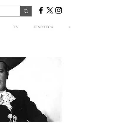
TV
KINOTECA
+