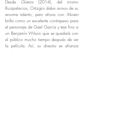
Desde
Güeros
(2014), del mismo
Ruizpalacios, Ortizgris daba avisos de su
enorme talento, pero ahora con
Museo
brilla como un excelente contrapeso para
el personaje de Gael García y teje fino a
un Benjamín Wilson que se quedará con
el público mucho tiempo después de ver
la película. Así, su director se afianza
entre los directores latinoamericanos más
interesantes del momento.
El final de la película es concordante con
la regla establecida al principio. Es decir,
se ufana de no ser fiel a la historia real
de dos estudiantes que robaron el Museo
de Antropología y lo dice con descaro.
Nos dice que así no fue como pasaron
las cosas en realidad, pero también, que
sin importar cual sea la verdad, este el