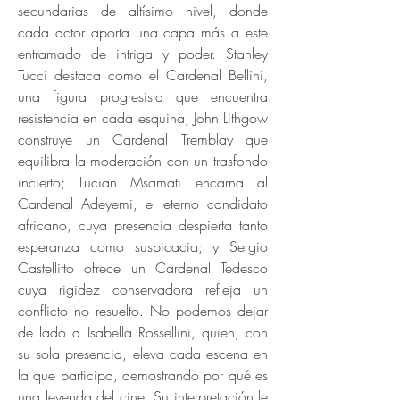
secundarias de altísimo nivel, donde
cada actor aporta una capa más a este
entramado de intriga y poder. Stanley
Tucci destaca como el Cardenal Bellini,
una figura progresista que encuentra
resistencia en cada esquina; John Lithgow
construye un Cardenal Tremblay que
equilibra la moderación con un trasfondo
incierto; Lucian Msamati encarna al
Cardenal Adeyemi, el eterno candidato
africano, cuya presencia despierta tanto
esperanza como suspicacia; y Sergio
Castellitto ofrece un Cardenal Tedesco
cuya rigidez conservadora refleja un
conflicto no resuelto. No podemos dejar
de lado a Isabella Rossellini, quien, con
su sola presencia, eleva cada escena en
la que participa, demostrando por qué es
una leyenda del cine. Su interpretación le