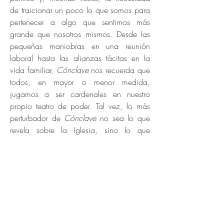
de traicionar un poco lo que somos para
pertenecer a algo que sentimos más
grande que nosotros mismos. Desde las
pequeñas maniobras en una reunión
laboral hasta las alianzas tácitas en la
vida familiar,
Cónclave
nos recuerda que
todos, en mayor o menor medida,
jugamos a ser cardenales en nuestro
propio teatro de poder. Tal vez, lo más
perturbador de
Cónclave
no sea lo que
revela sobre la Iglesia, sino lo que
desnuda sobre nosotros mismos.
En un mundo donde las lealtades son
frágiles y las ambiciones poderosas,
Cónclave plantea una pregunta
ineludible: ¿Es posible mantenernos fieles
a nuestros valores sin ceder a los