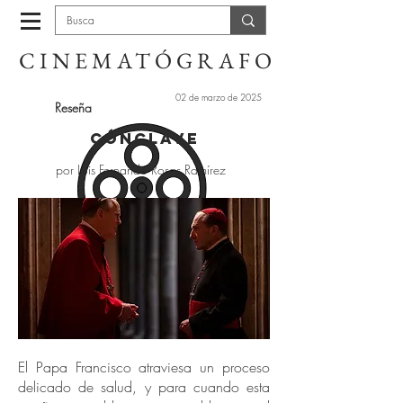
CINEMATÓGRAFO
02 de marzo de 2025
Reseña
Cónclave
por Luis Fernando Rosas Ramírez
El Papa Francisco atraviesa un proceso
delicado de salud, y para cuando esta