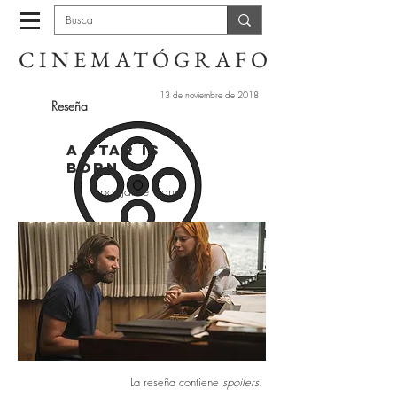
CINEMATÓGRAFO
13 de noviembre de 2018
Reseña
A star is
born
por Jaime Vigna
La reseña contiene
spoilers
.