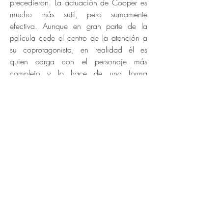
precedieron. La actuación de Cooper es
mucho más sutil, pero sumamente
efectiva. Aunque en gran parte de la
película cede el centro de la atención a
su coprotagonista, en realidad él es
quien carga con el personaje más
complejo y lo hace de una forma
extraordinaria. El
soundtrack
es el tercer
gran acierto de la cinta. Desde los
primeros acordes de las canciones de
Jackson Maine, hasta la extraordinaria
interpretación de "Shallows", pasando por
los momentos de intimidad de una pareja
a quienes une y divide el amor por la
música, el
soundtrack
es el complemento
perfecto para la trágica historia de amor.
La audiencia y la crítica han respondido
muy favorablemente a
Ha nacido una