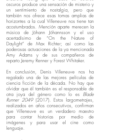
oscuros produce una sensación de misterio y
un sentimiento de nostalgia, pero que
también nos ofrece esas tomas amplias de
horizontes a la cual Villeneuve nos tiene tan
acostumbrados. Mención aparte merecen la
música de Jóhann Jóhannsson y el uso
acertadísimo de “On the Nature of
Daylight” de Max Richter; así como las
poderosas actuaciones de la ya mencionada
Amy Adams y de sus compañeros de
reparto Jeremy Renner y Forest Whitaker.
En conclusión, Denis Villeneuve nos ha
regalado una de las mejores películas de
ciencia ficción de la década. No hay que
olvidar que él también es el responsable de
otra joya del género como lo es
Blade
Runner 2049
(2017). Estos largometrajes,
realizados en años consecutivos, confirman
que Villeneuve es un verdadero maestro
para contar historias por medio de
imágenes y para usar el cine como
lenguaje.