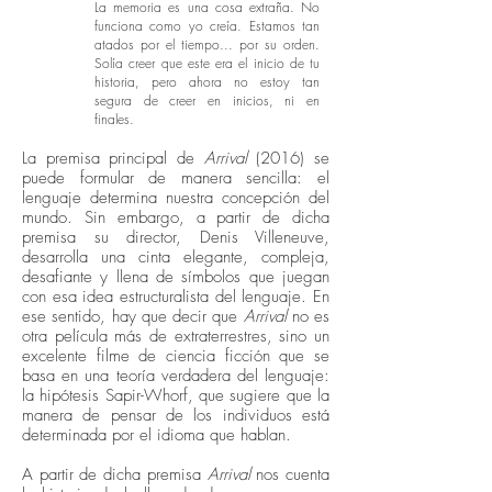
La memoria es una cosa extraña. No
funciona como yo creía. Estamos tan
atados por el tiempo... por su orden.
Solía creer que este era el inicio de tu
historia, pero ahora no estoy tan
segura de creer en inicios, ni en
finales.
La premisa principal de
Arrival
(2016) se
puede formular de manera sencilla: el
lenguaje determina nuestra concepción del
mundo. Sin embargo, a partir de dicha
premisa su director, Denis Villeneuve,
desarrolla una cinta elegante, compleja,
desafiante y llena de símbolos que juegan
con esa idea estructuralista del lenguaje. En
ese sentido, hay que decir que
Arrival
no es
otra película más de extraterrestres, sino un
excelente filme de ciencia ficción que se
basa en una teoría verdadera del lenguaje:
la hipótesis Sapir-Whorf, que sugiere que la
manera de pensar de los individuos está
determinada por el idioma que hablan.
A partir de dicha premisa
Arrival
nos cuenta