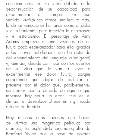
consecuencias en su vida debido a la
deconstrucción de su capacidad para
experimentar el tiempo. En ese
sentido,
Arrival
nos ofrece una lectura más,
la de las emociones humanas como el dolor
y el sufrimiento, pero también la esperanza
y el estoicismo. El personaje de Amy
Adams empieza a tener visiones de un
futuro poco esperanzador para ella (gracias
a las nuevas habilidades que ha obtenido
del entendimiento del lenguaje alienígena)
y, aun así, decide continuar con los eventos
de su vida que la van a llevar a
experimentar ese dolor futuro; porque
comprende que dejar de disfrutar el
presente por el dolor que, posiblemente,
sentiremos por la pérdida de aquello que
tenemos hoy sería un error. Este es el
clímax: el desenlace ofrece un significado
estoico de la vida.
Hay muchas otras razones que hacen
de
Arrival
una magnífica película; por
ejemplo, la espléndida cinematografía de
Bradford Young que a base de colores