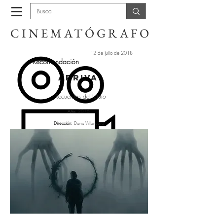
CINEMATÓGRAFO
12 de julio de 2018
Recomendación
Arriva
l
Recuerdos del futuro
Año:
2016
Dirección:
Denis Villeneuve
Guión:
Eric Heisserer
Fotografía:
Bradford Young
Elenco:
Amy Adams, Jeremy Renner, Forest Whitaker, Michael Stuhlbarg
y Tzi Ma
​Música:
Jóhann Jóhannsson