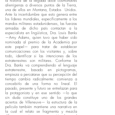
la historia de la llegada doce cosmonaves
alienígenas a diversos puntos de la Tierra,
una de ellos en Montana, Estados Unidos.
Ante la incertidumbre que esto genera entre
los líderes mundiales, específicamente a los
mandos militares estadunidenses, las fuerzas
armadas de dicho país contactan a la
especialista en lingüística, Dra. Louis Banks
—Amy Adams, quien tuvo que haber sido
nominada al premio de la Academia por
este papel— para tratar de establecer
comunicaciones con los visitantes y, sobre
todo, identificar si las intenciones de los
extraterrestres son militares. Conforme la
Dra. Banks va comprendiendo el lenguaje
extraterrestre, basado en pictogramas,
empieza a percatarse que su percepción del
tiempo cambia radicalmente: comienza a
concebirlo de una forma no lineal. El
pasado, presente y futuro se entrelazan para
la protagonista y en ese sentido —lo que
sin duda constituye uno de los grandes
aciertos de Villeneuve— la estructura de la
película también mantiene una narrativa en
la cual el relato se fragmenta y mezcla