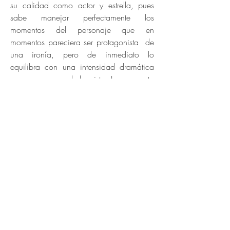
su calidad como actor y estrella, pues
sabe manejar perfectamente los
momentos del personaje que en
momentos pareciera ser protagonista de
una ironía, pero de inmediato lo
equilibra con una intensidad dramática
que pocas veces le he visto. La propuesta
ágil, certera y contundente del filme no
solo involucra de inmediato en el
contexto argentino de la época, sino que
de manera brillante entrega una
experiencia inmersiva.
Ojalá, en un contexto diferente a una
junta militar, pero de violaciones graves a
derechos humanos, México pueda algún
día —como señala Strassera en la
secuencia culminante de la película—
renunciar expresamente a toda