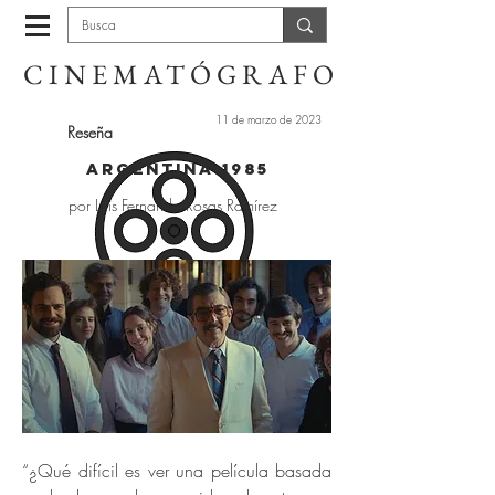
CINEMATÓGRAFO
11 de marzo de 2023
Reseña
Argentina 1985
por Luis Fernando Rosas Ramírez
“¿
Qué difícil es ver una película basada